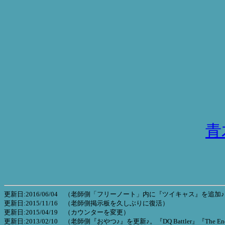
青
更新日:2016/06/04 （老師側「フリーノート」内に『ツイキャス』を追加
更新日:2015/11/16 （老師側掲示板を久しぶりに復活）
更新日:2015/04/19 （カウンターを変更）
更新日:2013/02/10 （老師側『おやつ♪』を更新♪。『DQ Battler』『The Endl