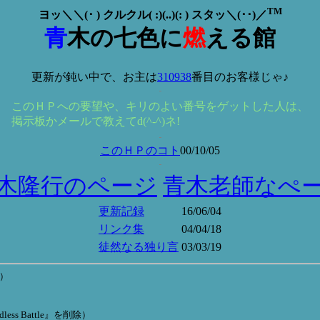
TM
ヨッ＼＼(･ ) クルクル( :)(..)(: ) スタッ＼(･･)／
青
木の七色に
燃
える館
更新が鈍い中で、お主は
310938
番目のお客様じゃ♪
このＨＰへの要望や、キリのよい番号をゲットした人は、
掲示板かメールで教えてd(^-^)ネ!
このＨＰのコト
00/10/05
木隆行のページ
青木老師なぺ
更新記録
16/06/04
リンク集
04/04/18
徒然なる独り言
03/03/19
♪）
ess Battle』を削除）