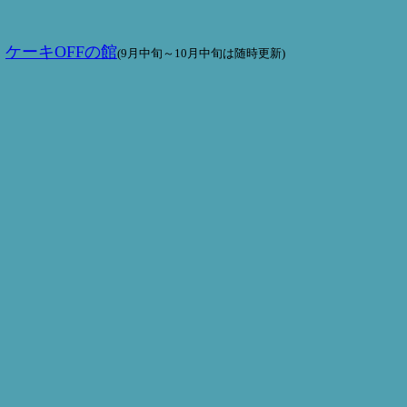
／
ケーキOFFの館
(9月中旬～10月中旬は随時更新)